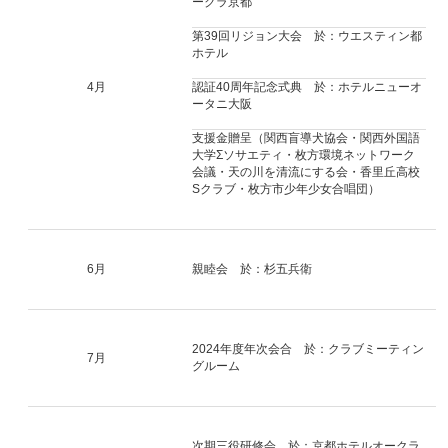
ークラ京都
第39回リジョン大会 於：ウエスティン都
ホテル
4月
認証40周年記念式典 於：ホテルニューオ
ータニ大阪
支援金贈呈（関西盲導犬協会・関西外国語
大学Σソサエティ・枚方環境ネットワーク
会議・天の川を清流にする会・香里丘高校
Sクラブ・枚方市少年少女合唱団）
6月
親睦会 於：杉五兵衛
2024年度年次会合 於：クラブミーティン
7月
グルーム
次期三役研修会 於：京都ホテルオークラ