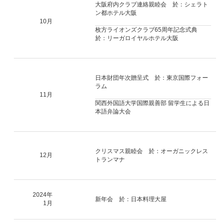
大阪府内クラブ連絡親睦会 於：シェラト
ン都ホテル大阪
10月
枚方ライオンズクラブ65周年記念式典
於：リーガロイヤルホテル大阪
日本財団年次贈呈式 於：東京国際フォー
ラム
11月
関西外国語大学国際親善部 留学生による日
本語弁論大会
クリスマス親睦会 於：オーガニックレス
12月
トランマナ
2024年
新年会 於：日本料理大屋
1月