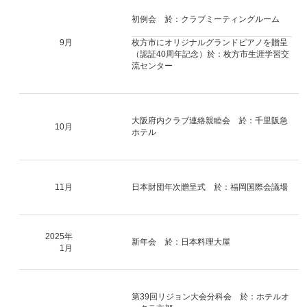
初例会 於：クラブミーティングルーム
9月
枚方市にオリジナルグランドピアノを贈呈
（認証40周年記念）於：枚方市生涯学習交
流センター
大阪府内クラブ連絡親睦会 於：千里阪急
10月
ホテル
11月
日本財団年次贈呈式 於：福岡国際会議場
2025年
新年会 於：日本料理大屋
1月
第39回リジョン大会分科会 於：ホテルオ