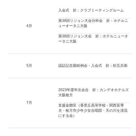
入会式 於：クラブミーティングルーム
第38回リジョン大会分科会 於：ホテルニ
4月
ューオータニ大阪
第38回リジョン大会 於：ホテルニューオ
ータニ大阪
5月
認証記念親睦例会・入会式 於：杉五兵衛
2023年度年次会合 於：カンデオホテルズ
大阪枚方
7月
支援金贈呈（香里丘高等学校・関西盲導
犬・枚方市少年少女合唱団・天の川を清流
にする会）