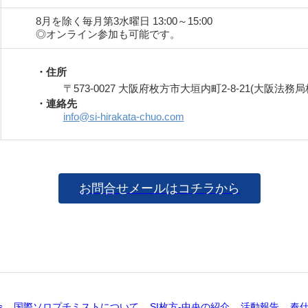
8月を除く毎月第3水曜日
13:00～15:00
◎オンライン参加も可能です。
・住所
〒573-0027
大阪府枚方市大垣内町2-8-21
(大阪法務局
・連絡先
info@si-hirakata-chuo.com
お問合せメールはコチラから
s
国際ソロプチミストについて
SI枚方-中央の紹介
活動報告
奉