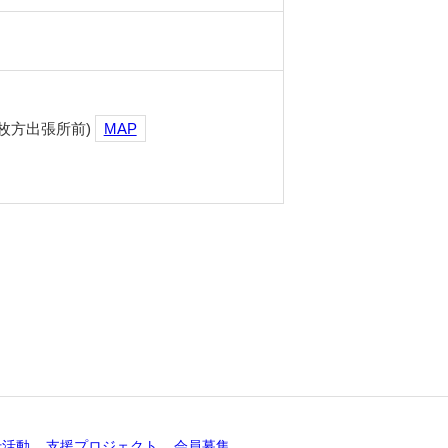
枚方出張所前)
MAP
仕活動
支援プロジェクト
会員募集