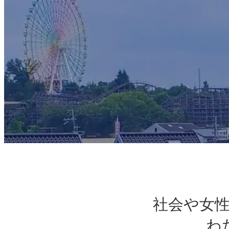
社会や女
わ